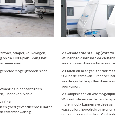
 caravan, camper, vouwwagen,
✔
Geisoleerde stalling (vorstvri
g op de juiste plek. Breng het
Wij hebben daarnaast de keuzenmog
ken meer naar.
vorstvrij waardoor water in uw car
itgebreide mogelijkheden sinds
✔
Halen en brengen zonder me
U kunt de carnavan 1 keer per jaa
van de gestalde spullen doen we
voorkomen.
vakanties in of naar zuiden.
en, Eindhoven, Venlo.
✔
Compressor en wasmogelijk
Wij controleren we de bandensp
waking
Indien nodig kunnen we deze sa
ten en goed geventileerde ruimtes
wasspullen, hogedrukreiniger en s
van camerabewaking.
ons schoon kunt maken. We bieden