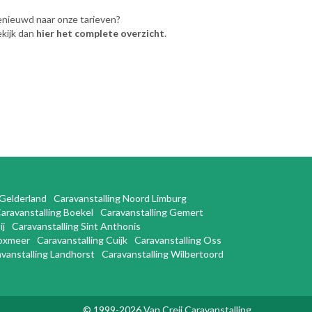
nieuwd naar onze tarieven?
kijk dan
hier het complete overzicht
.
 Gelderland
Caravanstalling Noord Limburg
aravanstalling Boekel
Caravanstalling Gemert
ij
Caravanstalling Sint Anthonis
Boxmeer
Caravanstalling Cuijk
Caravanstalling Oss
vanstalling Landhorst
Caravanstalling Wilbertoord
© 1999-2026 Van Creij Caravanstalling