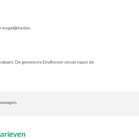
e mogelijkheden.
d-Brabant. De gemeente Eindhoven omvat naast de
vouwwagen.
arieven