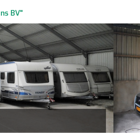
ans BV"
Stalling van C