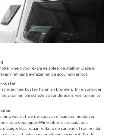
j)
elijkheid voor extra geisoleerde stalling. Deze is
avan niet kan bevriezen en de accu minder lijdt.
erkosten
r zonder meerkosten halen en brengen. In- en uitrijden
 met u samen om schade aan andermans voertuigen te
heden
anning voordat we uw caravan of camper meegeven.
men met u oppompen.Wij hebben daarnaast ook
tofzuiger klaar staan zodat u de caravan of camper bij
 daarnaast ook de mogelijkheid om voor € 35,- de